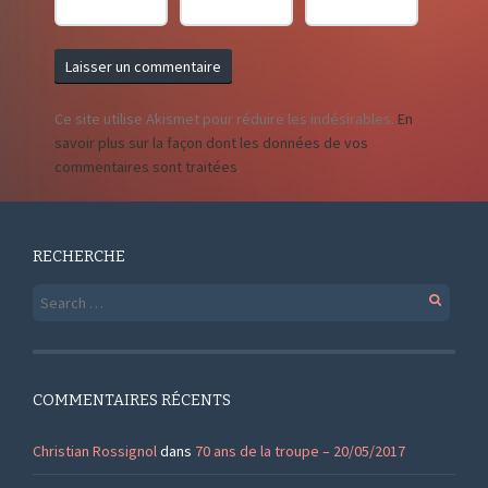
Ce site utilise Akismet pour réduire les indésirables.
En
savoir plus sur la façon dont les données de vos
commentaires sont traitées
.
RECHERCHE
Search
for:
COMMENTAIRES RÉCENTS
Christian Rossignol
dans
70 ans de la troupe – 20/05/2017