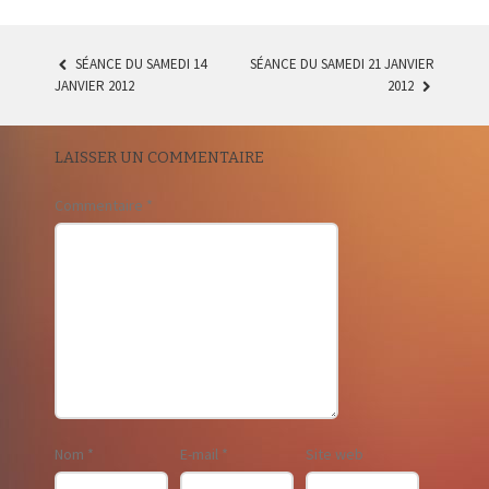
SÉANCE DU SAMEDI 14
SÉANCE DU SAMEDI 21 JANVIER
POST
JANVIER 2012
2012
NAVIGATION
LAISSER UN COMMENTAIRE
Commentaire
*
Nom
*
E-mail
*
Site web