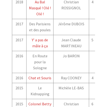
2018
Au Bal
Christian
4
5
Masqué ! Olé !
ROSSIGNOL
Olé !
2017
Des Parisiens
Jérôme DUBOIS
et des poules
2017
Y’ a pas de
Jean Claude
5
54
mâle à ça
MARTINEAU
2016
En Route
Jo BARON
pour la
Sologne
2016
Chat et Souris
Ray COONEY
4
3
2015
Le
Michèle LE-BAS
Kidnapping
2015
Colonel Betty
Christian
6
5