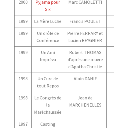
2000
Pyjama pour
Marc CAMOLETTI
Six
1999
La Mère Luche
Francis POULET
1999
Un drôle de
Pierre FERRARY et
Conférence
Lucien REYGNIER
1999
Un Ami
Robert THOMAS
Imprévu
d’après une œuvre
d’Agatha Christie
1998
Un Cure de
Alain DANIF
tout Repos
1998
Le Congrès de
Jean de
la
MARCHENELLES
Maréchaussée
1997
Casting