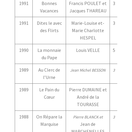
1991
Bonnes
Francis POULET et
3
3
Vacances
Jacques THAREAU
1991
Dites le avec
Marie-Louise et-
3
3
des Flirts
Marie Charlotte
HESPEL
1990
La monnaie
Louis VELLE
5
3
du Pape
1989
Au Clerc de
Jean Michel BESSON
3
2
l’Urne
1989
Le Pain du
Pierre DUMAINE et
Cœur
André de la
TOURASSE
1988
On Répare la
Pierre BLANCK et
3
1
Marquise
Jean de
MARCHENELLES