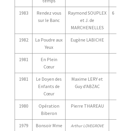
temps
1983
Rendez vous
Raymond SOUPLEX
6
3
sur le Banc
et J. de
MARCHENELLES
1982
La Poudre aux
Eugène LABICHE
Yeux
1981
En Plein
Cœur
1981
Le Doyen des
Maxime LERY et
Enfants de
Guy d’ABZAC
Cœur
1980
Opération
Pierre THAREAU
Biberon
1979
Bonsoir Mme
Arthur LOVEGROVE