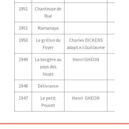
1951
Chanteuse de
Rue
1951
Ramanaya
1950
Le grillon du
Charles DICKENS
Foyer
adapt.e.l.Guillaume
1949
La bergère au
Henri GHEON
pays des
loups
1948
Délivrance
1947
Le petit
Henri GHEON
Poucet