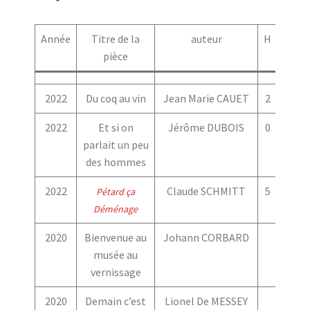
Année
Titre de la
auteur
H
F
pièce
2022
Du coq au vin
Jean Marie CAUET
2
2
2022
Et si on
Jérôme DUBOIS
0
3
parlait un peu
des hommes
2022
Claude SCHMITT
5
6
Pétard ça
Déménage
2020
Bienvenue au
Johann CORBARD
musée au
vernissage
2020
Demain c’est
Lionel De MESSEY