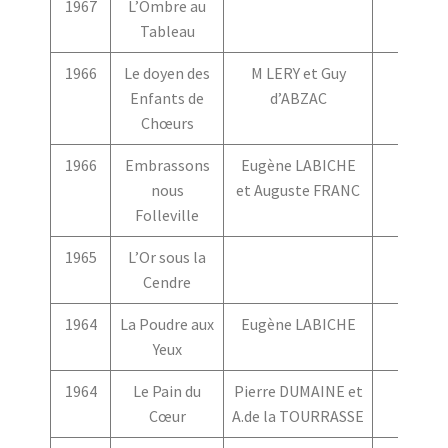
1967
L’Ombre au
Tableau
1966
Le doyen des
M LERY et Guy
Enfants de
d’ABZAC
Chœurs
1966
Embrassons
Eugène LABICHE
nous
et Auguste FRANC
Folleville
1965
L’Or sous la
Cendre
1964
La Poudre aux
Eugène LABICHE
Yeux
1964
Le Pain du
Pierre DUMAINE et
Cœur
A.de la TOURRASSE