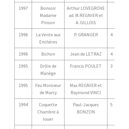
1997
Bonsoir
Arthur LOVEGROVE
Madame
ad. M.REGNIER et
Pinson
A. GILLOIS
1996
La Vente aux
P. GRANGER
4
3
Enchères
1996
Bichon
Jean de LETRAZ
4
5
1995
Drôle de
Francis POULET
3
4
Manège
1995
Feu Monsieur
Max REGNIER et
de Marcy
Raymond VINCI
1994
Coquette
Paul-Jacques
5
3
Chambre à
BONZON
louer