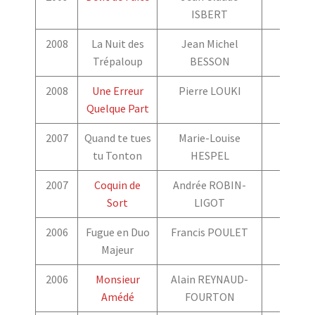
ISBERT
2008
La Nuit des
Jean Michel
Trépaloup
BESSON
2008
Une Erreur
Pierre LOUKI
Quelque Part
2007
Quand te tues
Marie-Louise
tu Tonton
HESPEL
2007
Coquin de
Andrée ROBIN-
Sort
LIGOT
2006
Fugue en Duo
Francis POULET
Majeur
2006
Monsieur
Alain REYNAUD-
Amédé
FOURTON