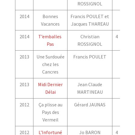
ROSSIGNOL
2014
Bonnes
Francis POULET et
Vacances
Jacques THAREAU
2014
T’emballes
Christian
4
4
Pas
ROSSIGNOL
2013
Une Surdouée
Francis POULET
chez les
Cancres
2013
Midi Dernier
Jean Claude
Délai
MARTINEAU
2012
Ça plisse au
Gérard JAUNAS
Pays des
Vermeil
2012
L’Infortuné
Jo BARON
4
4