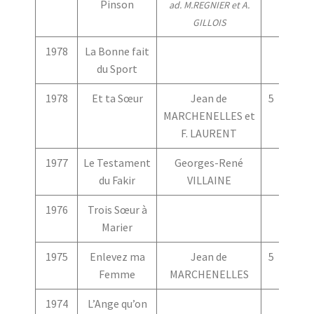
Pinson
ad. M.REGNIER et A.
GILLOIS
1978
La Bonne fait
du Sport
1978
Et ta Sœur
Jean de
5
4
MARCHENELLES et
F. LAURENT
1977
Le Testament
Georges-René
du Fakir
VILLAINE
1976
Trois Sœur à
Marier
1975
Enlevez ma
Jean de
5
5
Femme
MARCHENELLES
1974
L’Ange qu’on