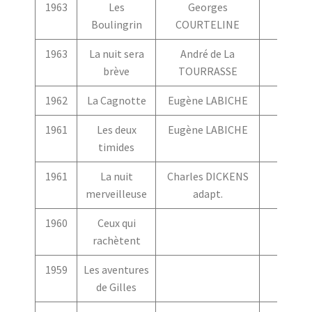
1963
Les
Georges
Boulingrin
COURTELINE
1963
La nuit sera
André de La
brève
TOURRASSE
1962
La Cagnotte
Eugène LABICHE
1961
Les deux
Eugène LABICHE
timides
1961
La nuit
Charles DICKENS
merveilleuse
adapt.
1960
Ceux qui
rachètent
1959
Les aventures
de Gilles