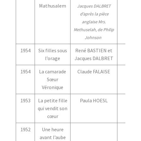
Mathusalem
Jacques DALBRET
d’après la pièce
anglaise Mrs.
Methuselah, de Philip
Johnson
1954
Six filles sous
René BASTIEN et
l’orage
Jacques DALBRET
1954
La camarade
Claude FALAISE
Sœur
Véronique
1953
La petite fille
Paula HOESL
qui vendit son
cœur
1952
Une heure
avant l’aube