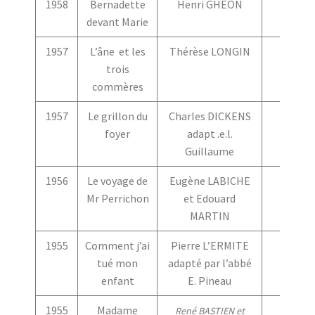
1958
Bernadette
Henri GHEON
devant Marie
1957
L’âne et les
Thérèse LONGIN
trois
commères
1957
Le grillon du
Charles DICKENS
foyer
adapt .e.l.
Guillaume
1956
Le voyage de
Eugène LABICHE
Mr Perrichon
et Edouard
MARTIN
1955
Comment j’ai
Pierre L’ERMITE
tué mon
adapté par l’abbé
enfant
E. Pineau
1955
Madame
René BASTIEN et