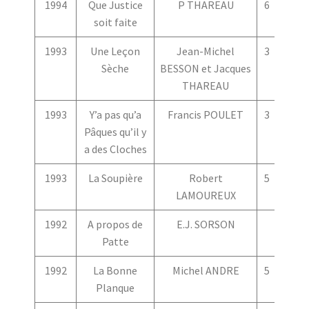
1994
Que Justice
P THAREAU
6
5
soit faite
1993
Une Leçon
Jean-Michel
3
2
Sèche
BESSON et Jacques
THAREAU
1993
Y’a pas qu’a
Francis POULET
3
1
Pâques qu’il y
a des Cloches
1993
La Soupière
Robert
5
4
LAMOUREUX
1992
A propos de
E.J. SORSON
Patte
1992
La Bonne
Michel ANDRE
5
2
Planque