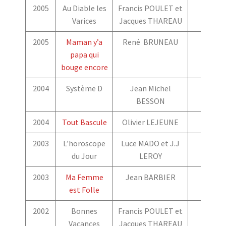
2005
Au Diable les
Francis POULET et
Varices
Jacques THAREAU
2005
Maman y’a
René BRUNEAU
papa qui
bouge encore
2004
Système D
Jean Michel
BESSON
2004
Tout Bascule
Olivier LEJEUNE
2003
L’horoscope
Luce MADO et J.J
du Jour
LEROY
2003
Ma Femme
Jean BARBIER
est Folle
2002
Bonnes
Francis POULET et
Vacances
Jacques THAREAU