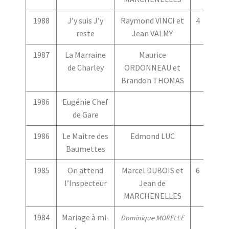
1988
J’y suis J’y
Raymond VINCI et
4
4
reste
Jean VALMY
1987
La Marraine
Maurice
de Charley
ORDONNEAU et
Brandon THOMAS
1986
Eugénie Chef
de Gare
1986
Le Maitre des
Edmond LUC
Baumettes
1985
On attend
Marcel DUBOIS et
6
5
l’Inspecteur
Jean de
MARCHENELLES
1984
Mariage à mi-
Dominique MORELLE