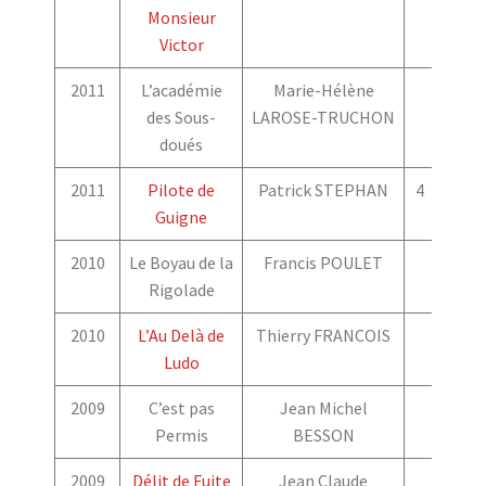
Monsieur
Victor
2011
L’académie
Marie-Hélène
des Sous-
LAROSE-TRUCHON
doués
2011
Pilote de
Patrick STEPHAN
4
4
Guigne
2010
Le Boyau de la
Francis POULET
Rigolade
2010
L’Au Delà de
Thierry FRANCOIS
Ludo
2009
C’est pas
Jean Michel
Permis
BESSON
2009
Délit de Fuite
Jean Claude