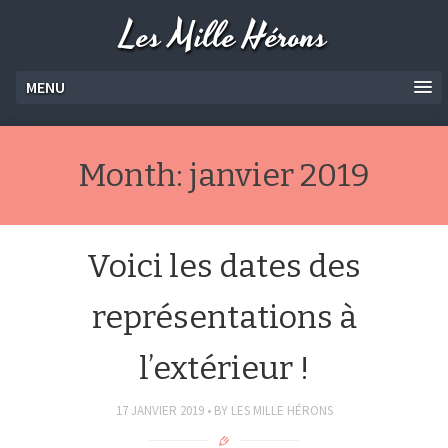
Les Mille Hérons
MENU
Month:
janvier 2019
Voici les dates des
représentations à
l’extérieur !
17 JANVIER 2019
BY
LES MILLE HÉRONS