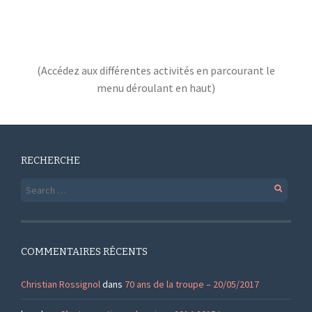
(Accédez aux différentes activités en parcourant le
menu déroulant en haut)
RECHERCHE
Search
for:
COMMENTAIRES RÉCENTS
Christian Rossignol
dans
70 ans de la troupe – 20/05/2017